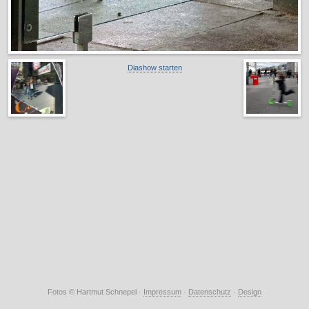
Diashow starten
Fotos © Hartmut Schnepel ·
Impressum
·
Datenschutz
·
Design