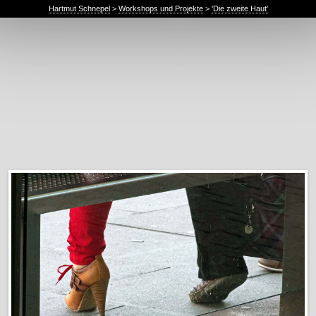
Hartmut Schnepel
>
Workshops und Projekte
>
'Die zweite Haut'