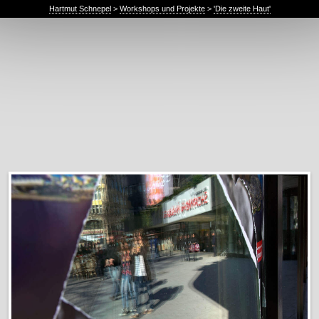
Hartmut Schnepel
>
Workshops und Projekte
>
'Die zweite Haut'