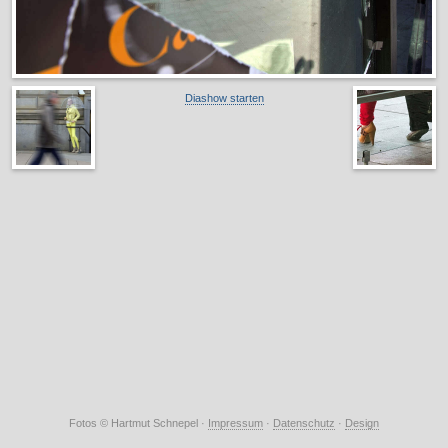
Diashow starten
Fotos © Hartmut Schnepel ·
Impressum
·
Datenschutz
·
Design