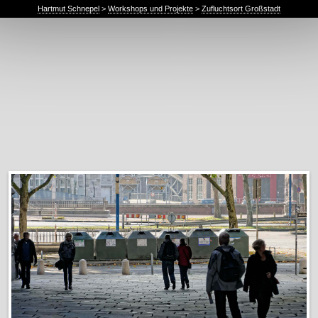
Hartmut Schnepel
>
Workshops und Projekte
>
Zufluchtsort Großstadt