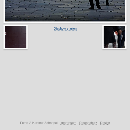
Diashow starten
Fotos © Hartmut Schnepel ·
Impressum
·
Datenschutz
·
Design