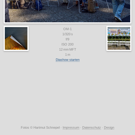
OM-1
1
/
320
s
f/
9
ISO
200
12
mm
MFT
1
m
Diashow starten
Fotos © Hartmut Schnepel ·
Impressum
·
Datenschutz
·
Design