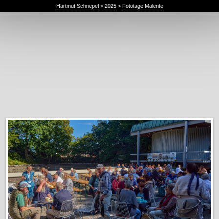
Hartmut Schnepel
>
2025
>
Fototage Malente